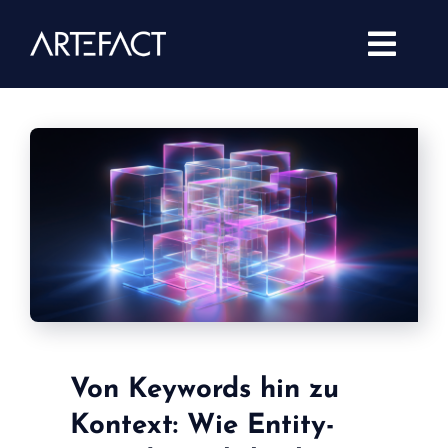
Skip
to
Togg
content
Navi
SEA & Shopping
SEO
Display Programmatic
Social Media
Affiliate Marketing
Blog
Von Keywords hin zu
Kontext: Wie Entity-